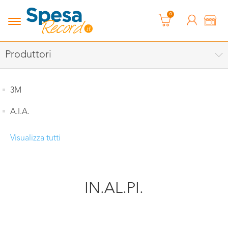
0
Produttori
3M
A.I.A.
Visualizza tutti
IN.AL.PI.