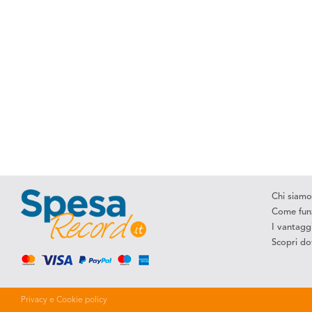
Chi siamo
Come fun
I vantagg
Scopri do
Privacy e Cookie policy