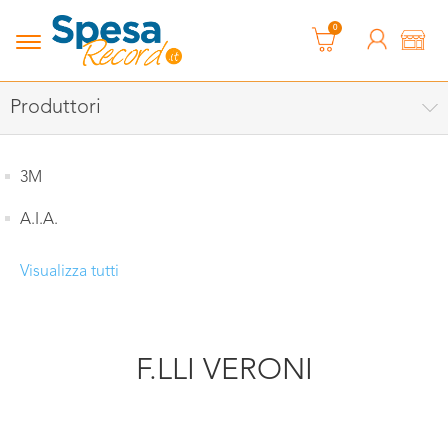
0
Produttori
3M
A.I.A.
Visualizza tutti
F.LLI VERONI